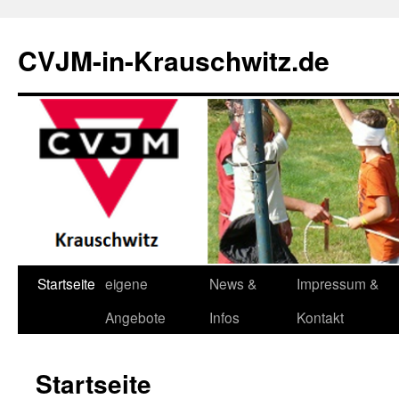
Zum
Inhalt
CVJM-in-Krauschwitz.de
springen
Startseite
eigene
News &
Impressum &
Angebote
Infos
Kontakt
Startseite